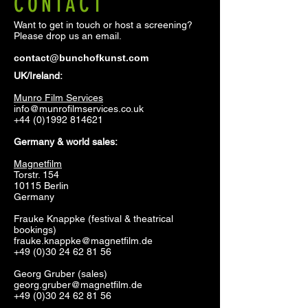
CONTACT
Want to get in touch or host a screening?
Please drop us an email.
contact@bunchofkunst.com
UK/Ireland:
Munro Film Services
info@munrofilmservices.co.uk
+44 (0)1992 814621
Germany & world sales:
Magnetfilm
Torstr. 154
10115 Berlin
Germany
Frauke Knappke (festival & theatrical
bookings)
frauke.knappke@magnetfilm.de
+49 (0)30 24 62 81 56
Georg Gruber (sales)
georg.gruber@magnetfilm.de
+49 (0)30 24 62 81 56