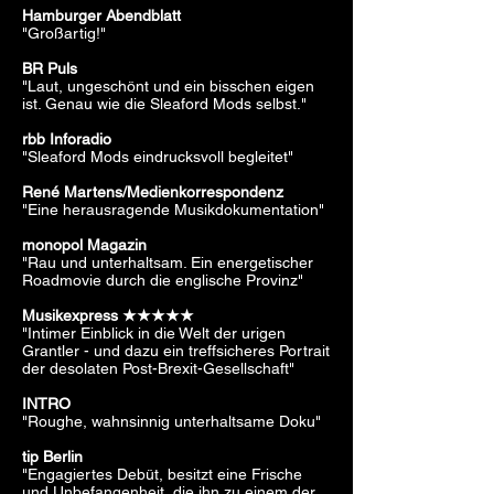
Hamburger Abendblatt
"Großartig!"
BR Puls
"Laut, ungeschönt und ein bisschen eigen
ist. Genau wie die Sleaford Mods selbst."
rbb Inforadio​
"Sleaford Mods eindrucksvoll begleitet"
René Martens/Medienkorrespondenz
"Eine herausragende Musikdokumentation"
monopol Magazin
"Rau und unterhaltsam. Ein energetischer
Roadmovie durch die englische Provinz"
Musikexpress
★★★★★
"Intimer
Einblick in die Welt der urigen
Grantler - und dazu ein treffsicheres Portrait
der desolaten Post-Brexit-Gesellschaft"
INTRO
"Roughe, wahnsinnig unterhaltsame Doku"
tip Berlin
"Engagiertes Debüt, besitzt eine Frische
und Unbefangenheit, die ihn zu einem der