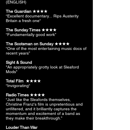
(ENGLISH)
The Guardian ★★★★
“Excellent documentary...
Rips Austerity
Britain a fresh one“
The Sunday Times ★★★★
“Fundamentally good work”
The Scotsman on Sunday ★★★★
“One of the most entertaining music docs of
recent years”
Sight & Sound
"An appropriately grotty look at Sleaford
Mods"
Total Film ★★★★
“Invigorating“
Radio Times ★★★★
“Just like the Sleafords themselves,
Christine Franz's film is unpretentious and
unfiltered, and it brilliantly captures the
momentum and excitement of a band as
they make their breakthrough.”
Louder Than War