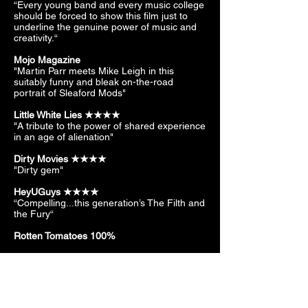
“Every young band and every music college
should be forced to show this film just to
underline the genuine power of music and
creativity.“
Mojo Magazine
"Martin Parr meets Mike Leigh in this
suitably funny and bleak on-the-road
portrait of Sleaford Mods"
Little White Lies
★★★★
"A tribute to the power of shared experience
in an age of alienation"
Dirty Movies ★★★★
"Dirty gem"
HeyUGuys ★★★★
“Compelling...this generation’s The Filth and
the Fury“
Rotten Tomatoes 100%
Iggy Pop, BBC 6Music
"If you haven't seen it, I recommend it."
BBC 6Music
Interview with director Christine Franz