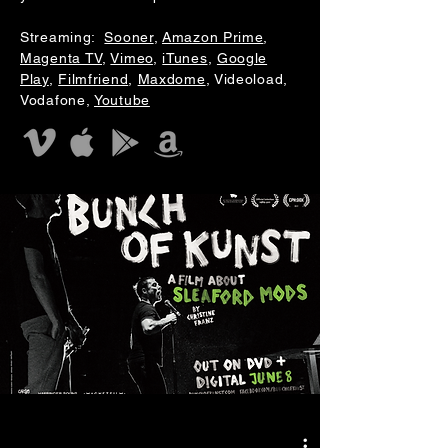
Streaming:
Sooner
,
Amazon Prime
,
Magenta TV
,
Vimeo
,
iTunes
,
Google
Play
,
Filmfriend
,
Maxdome
, Videoload,
Vodafone,
Youtube